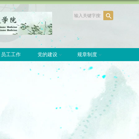
员工工作
党的建设
规章制度