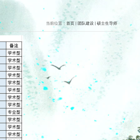
当前位置：
首页
团队建设
硕士生导师