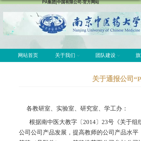
PA集团|中国有限公司-官方网站
网站首页
关于我们
团队建设
旗
关于通报公司“
各教研室、实验室、研究室、学工办：
根据南中医大教字〔
2014
〕
23
号《关于组
公司公司产品发展，提高教师的公司产品水平