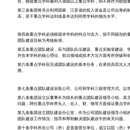
荐。校级重点学科被列入省级以上重点学科，则不再作为校级
第三条
集团将充分利用国家、江苏省的投入资金及公司自筹的
高，若干重点学科达到或基本达到同类学科的领先水平。
第四条
重点学科必须根据本学科的特点与实力，按不同级别的
团队建设目标为考核标准。
第五条
重点团队建设，应与团队队伍建设、重点实验室建设、
并在本学科的核心理论、前沿领域或技术方法方面有所突破和
第六条
重点学科应完成团队建设的基本任务，在承担高层次人
撑。
第七条
重点团队建设采取公司、公司和学科三级管理方式。以
第八条
集团设立以董事长为组长的重点团队建设领导小组。其
问题；聘任重点学科带头人；在人、财、物等方面保证重点学
第九条
集团设立团队建设办公室，作为公司团队建设领导小组
团队建设工作情况；指导和帮助解决团队建设中的有关问题。
第十条
学科所在公司（所）是直接责任单位，成立以院（所）