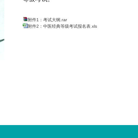
附件1：考试大纲.rar
附件2：中医经典等级考试报名表.xls