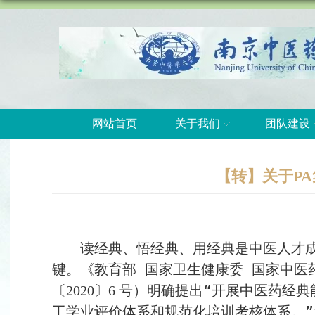
网站首页
关于我们
团队建设
【转】关于P
读经典、悟经典、用经典是中医人才
键。《教育部 国家卫生健康委 国家中
〔
〕
号）明确提出“开展中医药经典
2020
6
工学业评价体系和规范化培训考核体系。