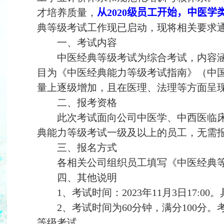
才培养
质量，
从
级员工开始，
中医学
2020
典等级考试工
作现已启动，现将相关要求
一、考试内容
中医经典等级考试为综合考试，内容
目为《中医经典能力等级考试指南》（中
量上逐级增加，且在医理、法理等方面呈
二、报考资格
此次考试面向公司
中医学、中西医临
典能力等级考试一级及以上的员工，无需
三、报名方式
各相关公司组织员工填写《中医经典
四、其他说明
、考试时间：
年
月
日
。
1
2023
11
3
1
7
:00
、考试时间为
分钟，满分
分。
2
60
100
等级考试。