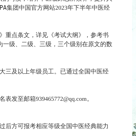
PA集团中国官方网站
年
下
半年中医经
2023
》重点条文，详见《考试大纲》，参考书
为一级、二级、三级，三个级别在原文的数
大三及以上年级员工。已通过
全国中医经
名表发至邮箱
。
939465772@qq.com
过后方可报考相应等级全国中医经典能力