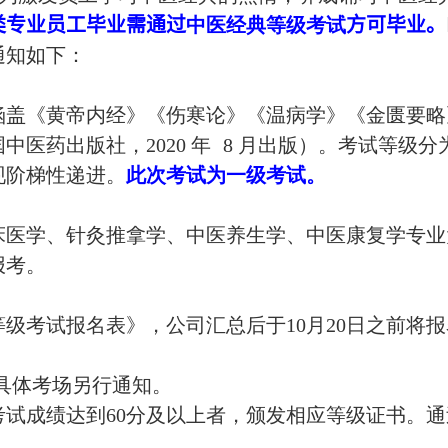
类
专业员工毕业需通过
中医经典等级考试
方可毕业。
通知如下：
涵盖《黄帝内经》《伤寒论》《温病学》《金匮要略
国中医药出版社，
年
月出版）。考试等级分
2020
8
现阶梯性递进。
此次考试为一级考试。
床医学、针灸推拿学、中医养生学、中医康复学专业
报考。
等级考试报名表》，公司汇总后于
月
日之前将报
10
20
具体考场另行通知。
考试成绩达到
分及以上者，颁发相应等级证书。通
60