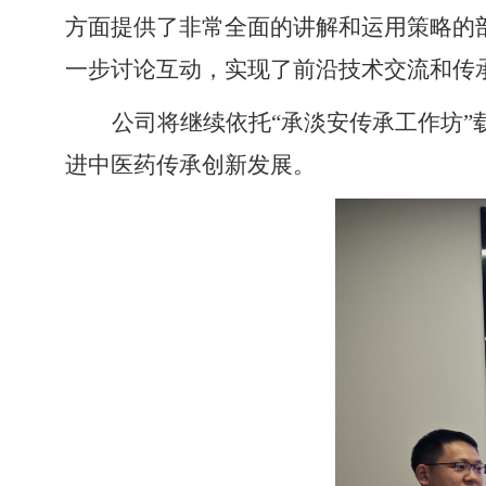
方面提供了非常全面的讲解和运用策略的
一步讨论互动，实现了前沿技术交流和传
公司将继续依托“承淡安传承工作坊
进中医药传承创新发展。