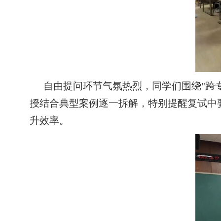
自由提问环节气氛热烈，同学们围绕
"
跨
授结合典型案例逐一拆解，特别提醒复试中
升效率。