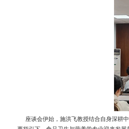
座谈会伊始，施洪飞教授结合自身深耕中