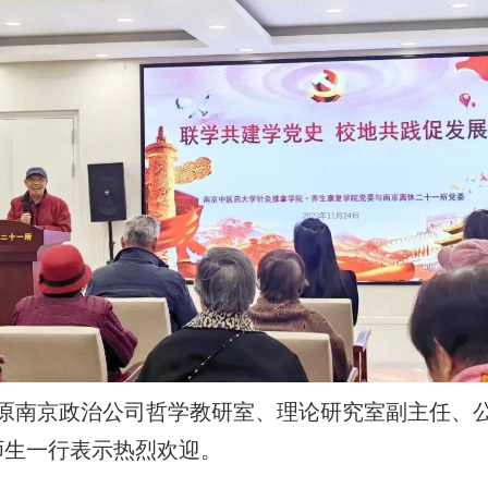
原南京政治公司哲学教研室、理论研究室副主任、
师生一行表示热烈欢迎。