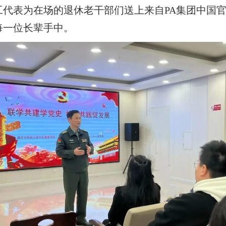
工代表为在场的退休老干部们送上来自PA集团中国
每一位长辈手中。