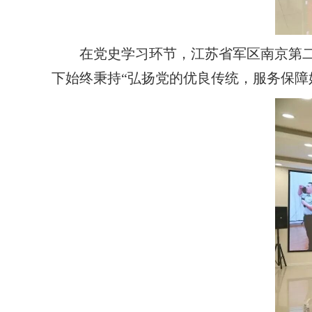
在党史学习环节，江苏省军区南京第
下始终秉持“弘扬党的优良传统，服务保障