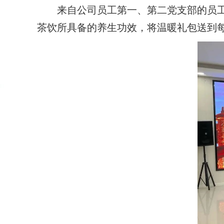
来自公司员工第一、第二党支部的员
茶饮所具备的养生功效，将温暖礼包送到