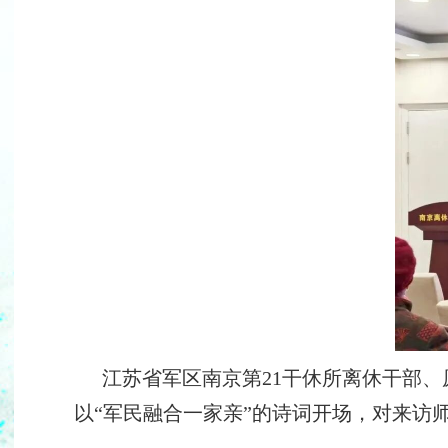
江苏省军区南京第
21
干休所离休干部、
以“军民融合一家亲”的诗词开场，对来访