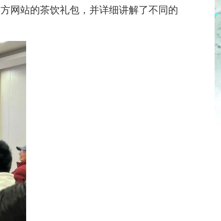
官方网站的茶饮礼包，并详细讲解了不同的