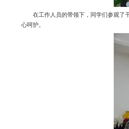
在工作人员的带领下，同学们参观了
心呵护。