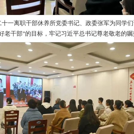
二十一离职干部休养所党委书记、政委张军为同学们
好老干部”的目标，牢记习近平总书记尊老敬老的嘱