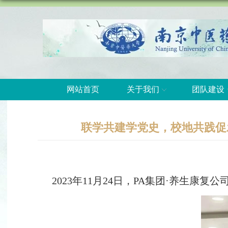
网站首页
关于我们
团队建设
联学共建学党史，校地共践促
2023
年
11
月
24
日，PA集团
·
养生康复公