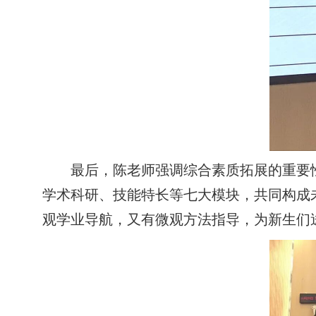
最后，陈老师强调综合素质拓展的重要
学术科研、技能特长等七大模块，共同构成
观学业导航，又有微观方法指导，为新生们