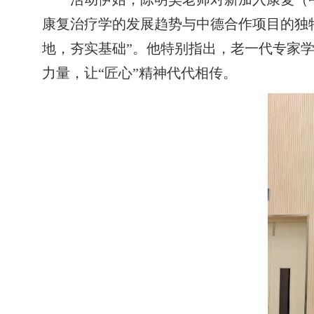
康复治疗学的发展趋势与中德合作项目的独
地，夯实基础”。他特别指出，老一代专家
力量，让“匠心”精神代代相传。