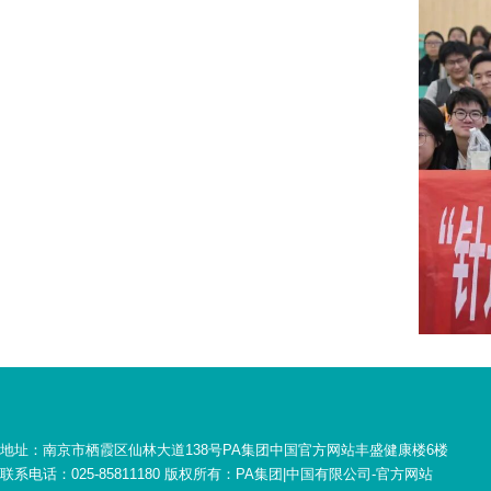
地址：南京市栖霞区仙林大道138号PA集团中国官方网站丰盛健康楼6楼
联系电话：025-85811180 版权所有：PA集团|中国有限公司-官方网站