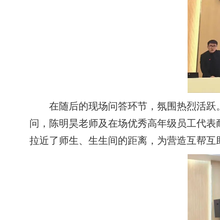
在随后的现场问答环节，氛围热烈活跃
问，陈明昊老师及在场优秀高年级员工代表
拉近了师生、生生间的距离，为营造互帮互