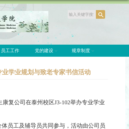
员工工作
党的建设
规章制度
专业学业规划与致老专家书信活动
生康复公司在泰州校区
J3-102
举办专业学业
全体员工及辅导员共同参与，活动由公司员