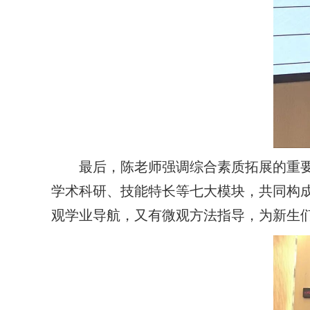
最后，陈老师强调综合素质拓展的重
学术科研、技能特长等七大模块，共同构
观学业导航，又有微观方法指导，为新生们