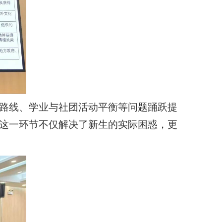
路线、学业与社团活动平衡等问题踊跃提
这一环节不仅解决了新生的实际困惑，更