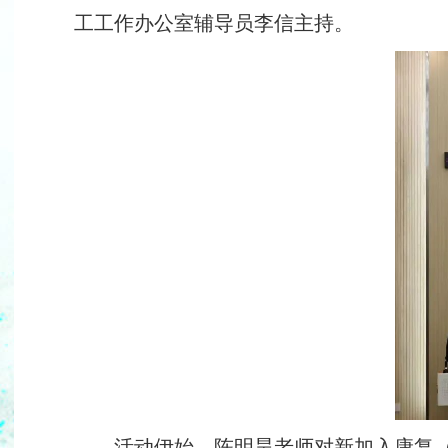
工工作办公室辅导员李信主持。
活动伊始，陈明昊老师对新加入康复