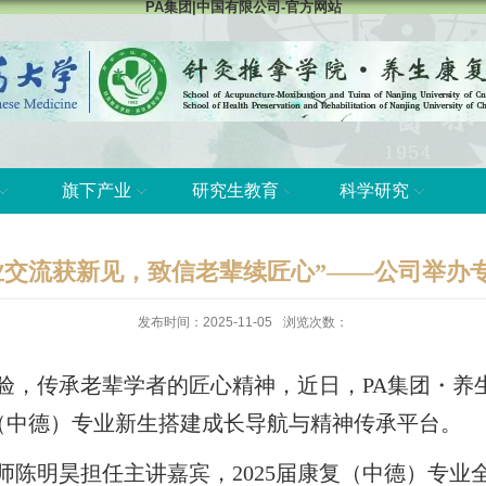
PA集团|中国有限公司-官方网站
旗下产业
研究生教育
科学研究
学业交流获新见，致信老辈续匠心”——公司举办
发布时间：2025-11-05
浏览次数：
验，传承老辈学者的匠心精神，近日，PA集团
・
养
（中德）专业新生搭建成长导航与精神传承平台。
师陈明昊担任主讲嘉宾，
2025
届康复（中德）专业