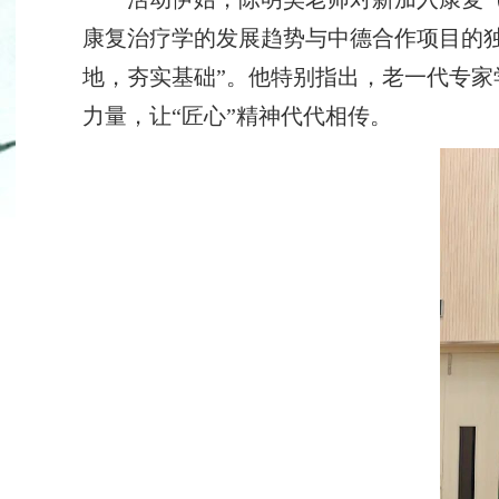
康复治疗学的发展趋势与中德合作项目的
地，夯实基础”。他特别指出，老一代专
力量，让“匠心”精神代代相传。