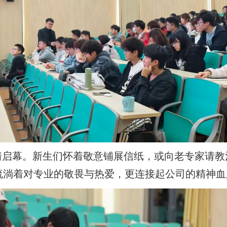
情启幕。新生们怀着敬意铺展信纸，或向老专家请
流淌着对专业的敬畏与热爱，更连接起公司的精神血