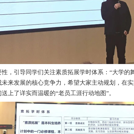
要性，引导同学们关注素质拓展学时体系：“大学的
成未来发展的核心竞争力，希望大家主动规划，在实
送上了详实而温暖的“老员工涯行动地图”。