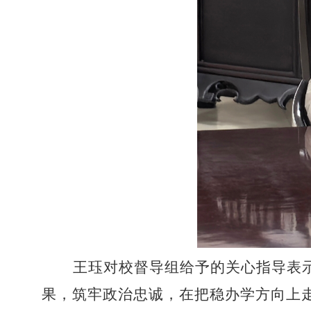
王珏
对校督导组给予的
关心指导表
果，筑牢政治忠诚，在把稳办学方向上