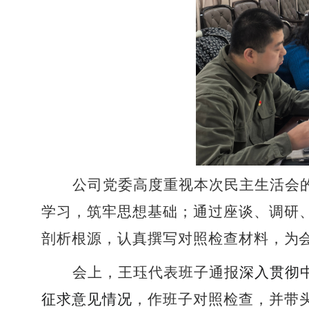
公司党委高度重视本次民主生活会
学习，筑牢思想基础；通过座谈、调研
剖析根源，认真撰写对照检查材料，
为
会上，
王珏代表班子通报
深入贯彻
征求意见情况
，作班子对照检查，并带