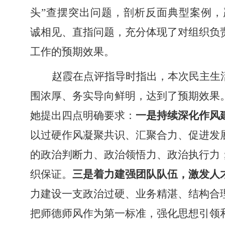
头
”查摆突出问题
，
剖析反面典型案例，
诚相见、直指问题，充分体现了对组织负
工作的预期效果。
赵霞在点评指导时
指出
，本次民主生
围浓厚、务实导向鲜明，达到了预期效果
她
提出四点
明确
要求：
一是持续深化作风
以过硬作风凝聚共识、汇聚合力、促进发
的政治判断力、政治领悟力、政治执行力
织保证
。
三是着力建强团队队伍，激发人
力建设一支
政治过硬
、业务精湛、结构合
把师德师风作为第一标准，强化思想引领