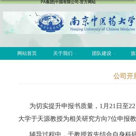
PA集团|中国有限公司-官方网站
网站首页
关于我们
团队建设
旗
公司开
为切实提升申报书质量，
1
月
21
日至
22
大学于天源教授为相关研究方向
7
位申报教
辅导过程中，于教授首先结合自身科