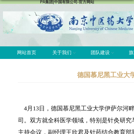
PA集团|中国有限公司-官方网站
网站首页
关于我们
团队建设
旗
德国慕尼黑工业大学A
4
月
13
日，德国慕尼黑工业大学伊萨尔河
司。双方就全科医学领域，特别是针灸研究
主持会议，副经理王欣君及针药结合教育部