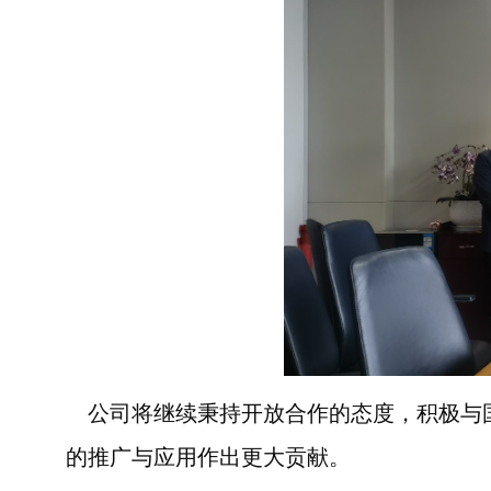
公司将继续秉持开放合作的态度，积极与
的推广与应用作出更大贡献。